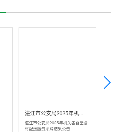
湛江市公安局2025年机...
珠海市斗
湛江市公安局2025年机关各食堂食
珠海市斗门
海...
材配送服务采购结果公告 ...
区人民法院