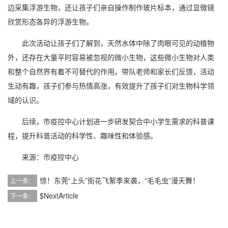
边采集浮游生物，还让孩子们亲自操作制作玻片标本，通过显微镜
欣赏形态各异的浮游生物。
此次活动让孩子们了解到，天然水体中除了肉眼可见的动植物
外，还存在大量平时容易被忽视的微小生物，这些微小生物对人类
和整个自然界有着不可替代的作用。带队老师和家长们反馈，活动
生动有趣，孩子们参与热情高涨，有效提升了孩子们对生物科学领
域的认识。
后续，市疫控中心计划进一步研发契合中小学生需求的科普课
程，提升科普活动的科学性、趣味性和体验感。
来源：市疫控中心
惊！东莞“上头”街花飞絮季来袭，“毛毛虫”漫天舞！
上一条：
$NextArticle
下一条：