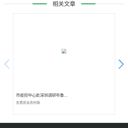
相关文章
市疫控中心赴深圳调研布鲁...
“数
东莞农业农村局
东莞